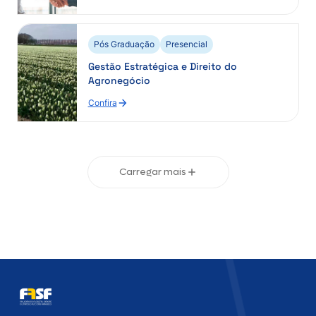
:
Gestão
e
Solução
Pós Graduação
Presencial
de
Gestão Estratégica e Direito do
Conflitos:
Agronegócio
Novos
Paradigmas
Confira
:
Do
Gestão
Direito
Estratégica
e
Direito
Carregar mais
do
Agronegócio