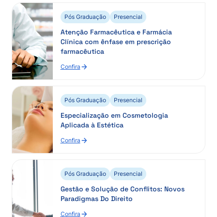
Clinicas
e
Pós Graduação
Presencial
Toxicológicas:
Atenção Farmacêutica e Farmácia
Humana
Clínica com ênfase em prescrição
e
farmacêutica
Veterinária
Confira
:
Atenção
Farmacêutica
e
Pós Graduação
Presencial
Farmácia
Especialização em Cosmetologia
Clínica
Aplicada à Estética
com
ênfase
Confira
:
em
Especialização
prescrição
em
farmacêutica
Cosmetologia
Pós Graduação
Presencial
Aplicada
Gestão e Solução de Conflitos: Novos
à
Paradigmas Do Direito
Estética
Confira