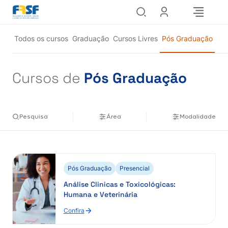
Pular
para
o
Todos os cursos
Graduação
Cursos Livres
Pós Graduação
conteúdo
Cursos de
Pós Graduação
Pesquisa
Área
Modalidade
Pós Graduação
Presencial
Análise Clinicas e Toxicológicas:
Humana e Veterinária
Confira
:
Análise