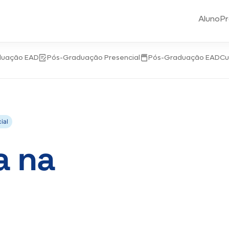
Aluno
Pr
duação EAD
Pós-Graduação Presencial
Pós-Graduação EAD
Cu
ial
a na