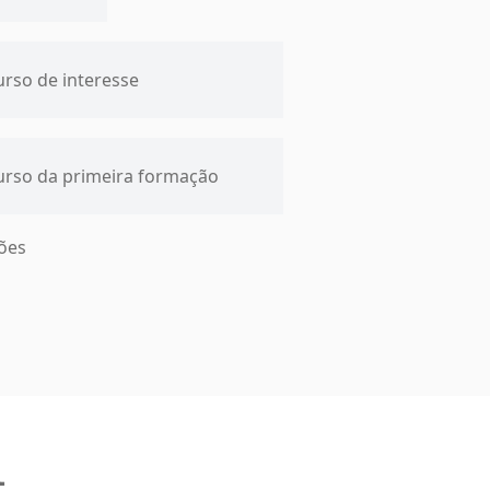
ções
a