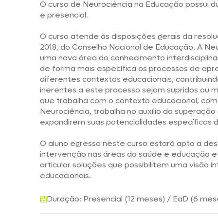
O curso de Neurociência na Educação possui d
e presencial.
O curso atende às disposições gerais da resolu
2018, do Conselho Nacional de Educação. A Ne
uma nova área do conhecimento interdisciplin
de forma mais específica os processos de ap
diferentes contextos educacionais, contribuin
inerentes a este processo sejam supridos ou mi
que trabalha com o contexto educacional, co
Neurociência, trabalha no auxílio da superação 
expandirem suas potencialidades específicas 
O aluno egresso neste curso estará apto a des
intervenção nas áreas da saúde e educação e
articular soluções que possibilitem uma visão in
educacionais.
Duração: Presencial (12 meses) / EaD (6 mes