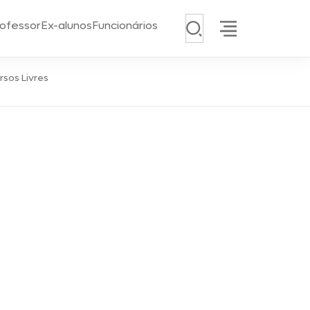
Pesquisar
ofessor
Ex-alunos
Funcionários
rsos Livres