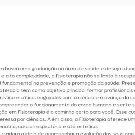
em busca uma graduação na área de saúde e deseja atuar
alta complexidade, a Fisioterapia não se limita à recupe
fundamental na prevenção e promoção da saúde. Present
isioterapia tem como objetivo principal formar profissiona
ica e crítica, engajados com a ciência e o avanço da saú
compreender o funcionamento do corpo humano e sente sa
o em Fisioterapia é o caminho certo para você. Esse cur
eressa por ciências. Além disso, a Fisioterapia oferece u
iatria, cardiorrespiratória e até estética.
e e adora a ideia de acompanhar a evolução dos seus paci