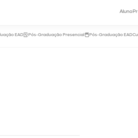
Aluno
Pr
duação EAD
Pós-Graduação Presencial
Pós-Graduação EAD
Cu