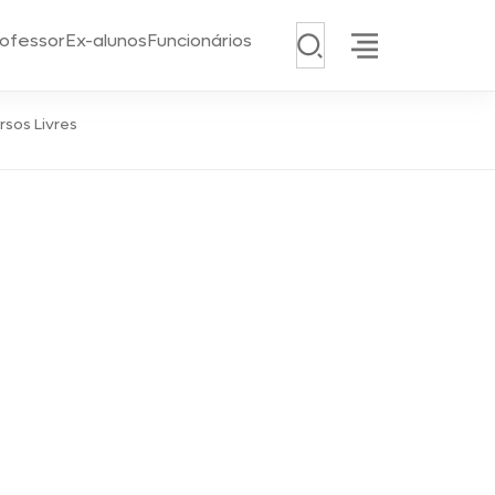
Pesquisar
ofessor
Ex-alunos
Funcionários
rsos Livres