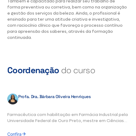
Também é capacitado para realizar seu trabalho de
forma preventiva ou corretiva, bem como na organização
e gestão dos serviços da beleza. Ainda, o profissional é
ensinado para ter uma atitude criativa e investigativa,
com raciocínio clínico que favoreça o processo contínuo
para apreensão dos saberes, através da formação
continuada.
Coordenação
do curso
Profa. Dra. Bárbara Oliveira Henriques
Farmacêutica com habilitação em Farmácia Industrial pela
Universidade Federal de Ouro Preto, mestre em Ciências
Farmacêuticas na área de Controle de Qualidade de
Produtos Naturais pela mesma universidade, doutora em
Confira