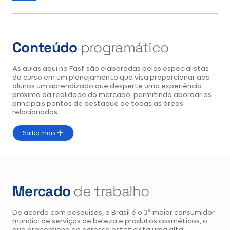
Ciências Farmacêuticas na área de Fitoquímica, Bioquímica
e Imunofarmacologia de Produtos Naturais pela
Universidade Federal de Minas Gerais. Coordenadora dos
cursos de Farmácia e Estética e Cosmética da Faculdade
Conteúdo
programático
de Filosofia, Ciências e Letras do Alto São Francisco,
docente dos cursos de Farmácia, Estética e Cosmética,
Nutrição, Enfermagem, Educação Física e Fisioterapia na
As aulas aqui na Fasf são elaboradas pelos especialistas
mesma instituição. Avaliadora de cursos superiores
do curso em um planejamento que visa proporcionar aos
alunos um aprendizado que desperte uma experiência
selecionados pela Comissão Técnica de
próxima da realidade do mercado, permitindo abordar os
Acompanhamento da Avaliação – CTAA, Ministério da
principais pontos de destaque de todas as áreas
Educação. Ampla experiência acadêmica (desde 2013) em
relacionadas.
docência, em gestão educacional e em assuntos
regulatórios e gestão da qualidade de ensino da educação
Saiba mais
superior, e experiência profissional em Desenvolvimento,
Análise e Aplicação de Produtos Cosméticos,
Fitocosméticos e Fitoterápicos e em atendimentos
clínicos.
Mercado
de trabalho
De acordo com pesquisas, o Brasil é o 3º maior consumidor
mundial de serviços de beleza e produtos cosméticos, o
que proporciona ao egresso esteticista uma alta