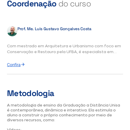
Coordenação
do curso
Prof. Me. Luis Gustavo Gonçalves Costa
Com mestrado em Arquitetura e Urbanismo com foco em
Conservação e Restauro pela UFBA, é especialista em
Gestão e Prática de Obras de Conservação e Restauro do
Patrimônio Cultural pelo CECI-UFPE, além de ter formação
Confira
em Patrimônio Arquitetônico e Arquitetura Digital.
Graduado em Arquitetura e Urbanismo pela UEL, o
professor é pesquisador na área de Mapeamento de
Metodologia
Danos e novas tecnologias em Arquitetura, como
Realidade Aumentada, Realidade Virtual, Escaneamento
3D e Impressão 3D. Além disso, é membro do Comitê
A metodologia de ensino da Graduação a Distância Unisa
Científico Internacional da Sociedade Iberoamericana de
é contemporânea, dinâmica e interativa. Ela estimula o
aluno a construir o próprio conhecimento por meio de
Gráfica Digital (SIGRADI).
diversos recursos, como:
Hoje, coordena o curso de Arquitetura e Urbanismo na
Vídeos;