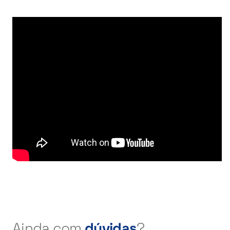
Ainda com
dúvidas
?