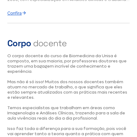
em Laboratório de Análises Clínicas desde a graduação.
Confira
Possui Mestrado e Doutorado em Ciências pelo Programa
de Gastroenterologia da UNIFESP. Além disso, foi
professora de Análises Clínicas em curso técnico de 2002 a
2016.
Corpo
docente
Desde 2016, Profa. Célia Aparecida Marques Pimenta
ensina Ciências da Saúde em cursos de Biomedicina,
O corpo docente do curso de Biomedicina da Unisa é
Enfermagem, Farmácia, Medicina e Nutrição. Também
composto, em sua maioria, por professores doutores que
trazem uma bagagem incrível de conhecimento e
leciona em Pós-graduação desde 2015.
experiência.
Atualmente, coordena o curso de Biomedicina da Unisa.
Mas não é só isso! Muitos dos nossos docentes também
Não poderíamos estar mais satisfeitos com a nossa
atuam no mercado de trabalho, o que significa que eles
coordenação!
estão sempre atualizados com as práticas mais recentes
e relevantes.
Temos especialistas que trabalham em áreas como
Imagenologia e Análises Clínicas, trazendo para a sala de
aula vivências reais do dia a dia profissional.
Isso faz toda a diferença para a sua formação, pois você
vai aprender tanto a teoria quanto a prática com quem