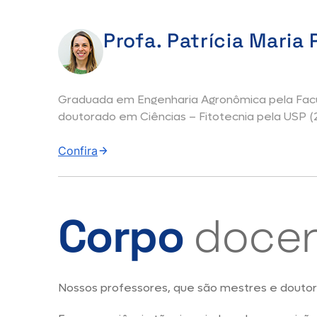
Profa. Patrícia Maria
Graduada em Engenharia Agronômica pela Facul
doutorado em Ciências – Fitotecnia pela USP (2
Além disso, a Profa. Patrícia tem ampla experi
Confira
de Produtos Hortícolas.
Seus principais temas de pesquisa incluem prod
Corpo
doce
prateleira.
Atualmente, coordena o curso de Agronomia na
Nossos professores, que são mestres e doutor