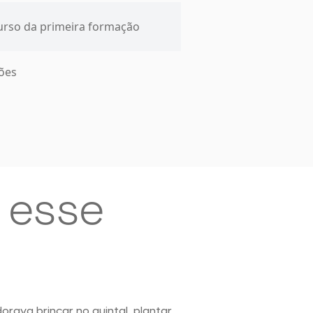
ções
 esse
rava brincar no quintal, plantar