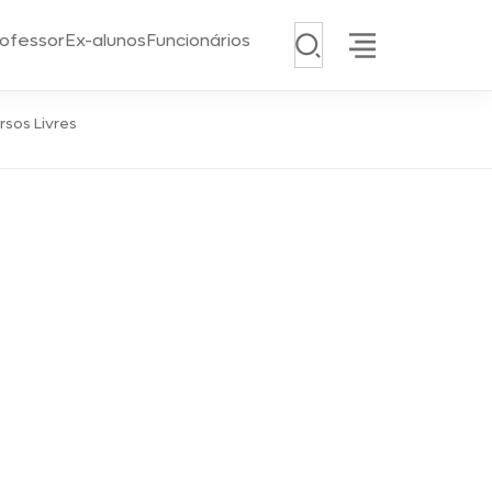
Pesquisar
ofessor
Ex-alunos
Funcionários
rsos Livres