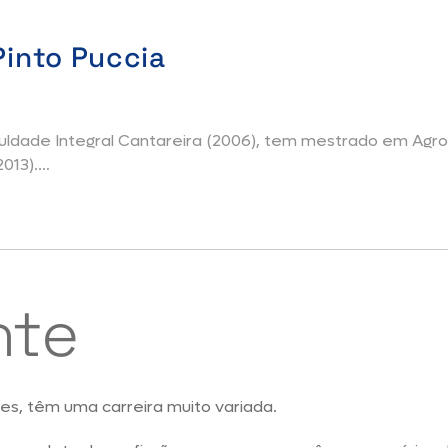
 Pinto Puccia
dade Integral Cantareira (2006), tem mestrado em Agron
013).
ência em Agronomia, focando em Tecnologia dos Alimentos, F
ução vegetal, fitotecnia, processamento de frutas, ciênci
nte
 Unisa.
es, têm uma carreira muito variada.