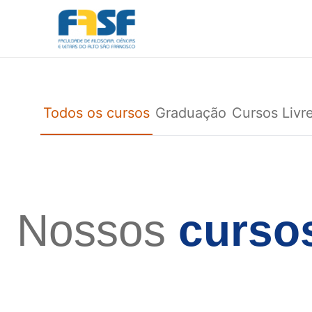
Pular
para
o
conteúdo
Todos os cursos
Graduação
Cursos Livr
Nossos
curso