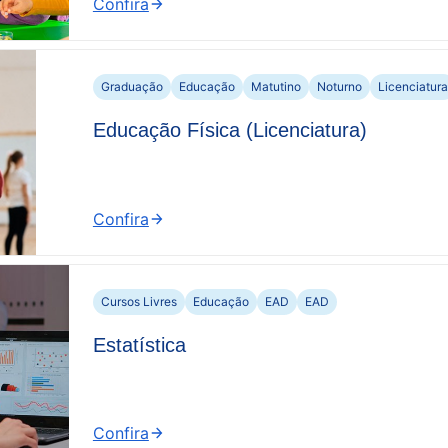
Confira
:
Brincar
e
a
Graduação
Educação
Matutino
Noturno
Licenciatura
Construção
Educação Física (Licenciatura)
do
Conhecimento
Confira
:
Educação
Física
(Licenciatura)
Cursos Livres
Educação
EAD
EAD
Estatística
Confira
: