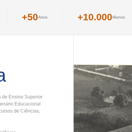
+50
+10.000
Anos
Alunos
a
es de Ensino Superior
cenário Educacional
cursos de Ciências,