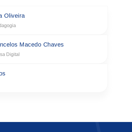
 Oliveira
dagogia
oncelos Macedo Chaves
a Digital
os