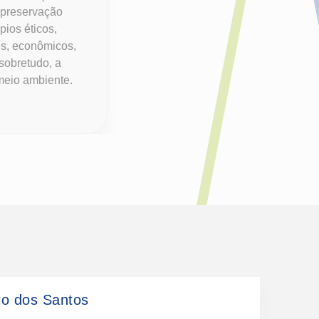
e preservação
pios éticos,
is, econômicos,
sobretudo, a
meio ambiente.
iro dos Santos