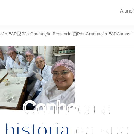
Aluno
ação EAD
Pós-Graduação Presencial
Pós-Graduação EAD
Cursos L
Conheça a
história
da sua