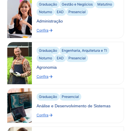
Graduação
Gestão e Negócios
Matutino
Noturno
EAD
Presencial
Administração
Confira
:
Administração
Graduação
Engenharia, Arquitetura e TI
Noturno
EAD
Presencial
Agronomia
Confira
:
Agronomia
Graduação
Presencial
Análise e Desenvolvimento de Sistemas
Confira
:
Análise
e