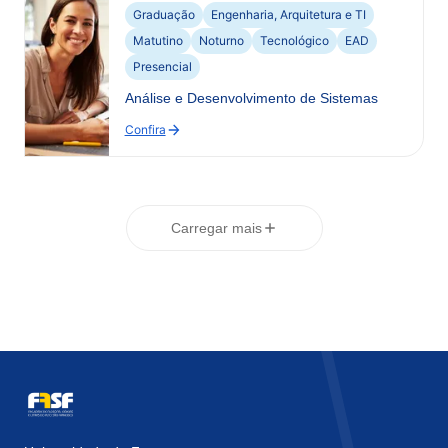
Desenvolvimento
Graduação
Engenharia, Arquitetura e TI
de
Matutino
Noturno
Tecnológico
EAD
Sistemas
Presencial
Análise e Desenvolvimento de Sistemas
Confira
:
Análise
e
Desenvolvimento
de
Carregar mais
Sistemas