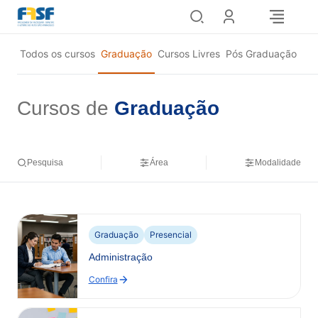
Pular
para
o
Todos os cursos
Graduação
Cursos Livres
Pós Graduação
conteúdo
Cursos de
Graduação
Pesquisa
Área
Modalidade
Graduação
Presencial
Administração
Confira
:
Administração