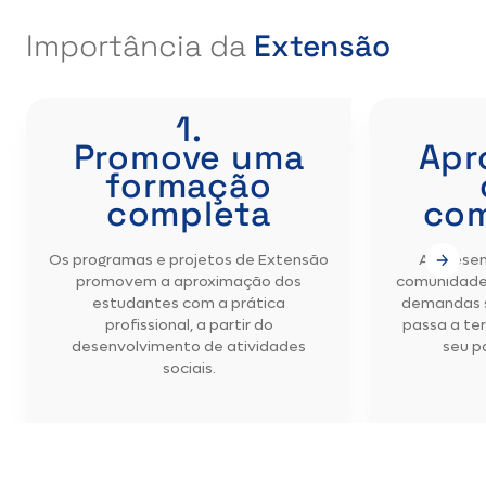
Importância da
Extensão
1.
Promove uma
Apr
formação
completa
co
Os programas e projetos de Extensão
Ao desen
promovem a aproximação dos
comunidade
estudantes com a prática
demandas s
profissional, a partir do
passa a te
desenvolvimento de atividades
seu p
sociais.