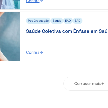
Confira
:
Neurociência
na
Educação
Pós Graduação
Saúde
EAD
EAD
Saúde Coletiva com Ênfase em Saú
Confira
:
Saúde
Coletiva
com
Ênfase
Carregar mais
em
Saúde
da
Família