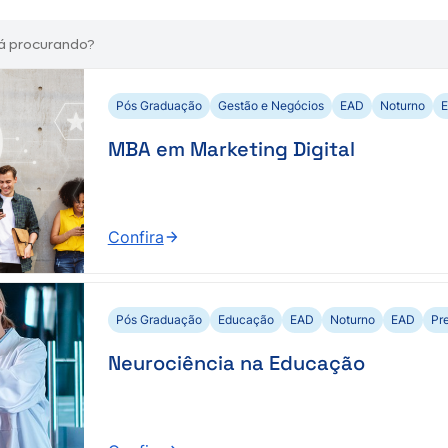
Pós Graduação
Gestão e Negócios
EAD
Noturno
MBA em Marketing Digital
Confira
:
MBA
em
Marketing
Pós Graduação
Educação
EAD
Noturno
EAD
Pr
Digital
Neurociência na Educação