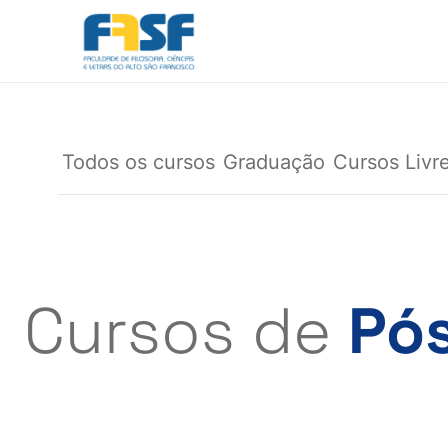
Pular
para
o
conteúdo
Todos os cursos
Graduação
Cursos Livr
Cursos de
Pó