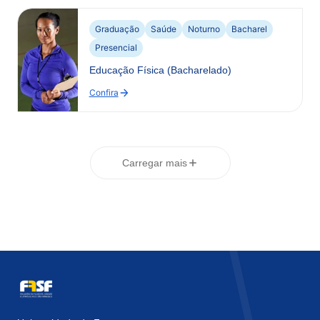
Ciências
Biológicas
–
Graduação
Saúde
Noturno
Bacharel
Licenciatura
Presencial
Educação Física (Bacharelado)
Confira
:
Educação
Física
(Bacharelado)
Carregar mais