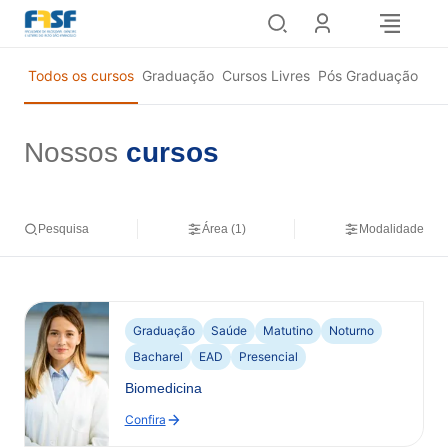
Pular
para
o
Todos os cursos
Graduação
Cursos Livres
Pós Graduação
conteúdo
Nossos
cursos
Pesquisa
Área (1)
Modalidade
Graduação
Saúde
Matutino
Noturno
Bacharel
EAD
Presencial
Biomedicina
Confira
: