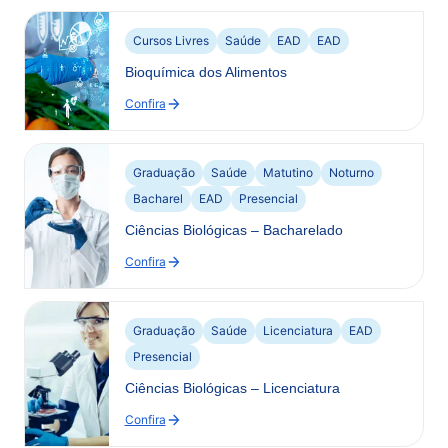
Biomedicina
Cursos Livres
Saúde
EAD
EAD
Bioquímica dos Alimentos
Confira
:
Bioquímica
dos
Alimentos
Graduação
Saúde
Matutino
Noturno
Bacharel
EAD
Presencial
Ciências Biológicas – Bacharelado
Confira
:
Ciências
Biológicas
–
Graduação
Saúde
Licenciatura
EAD
Bacharelado
Presencial
Ciências Biológicas – Licenciatura
Confira
: